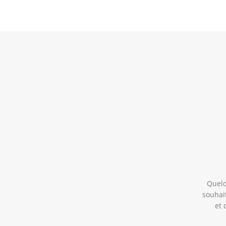
Quelq
souhait
et 